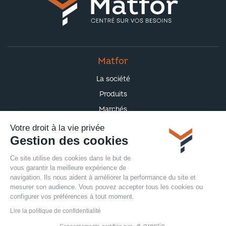
Matfor
La société
Produits
Marchés
Actualités
Votre droit à la vie privée
Gestion des cookies
Contact
Ce site utilise des cookies dans le but de
vous garantir la meilleure expérience de
navigation. Ils nous aident à améliorer la performance du site et
mesurer son audience. Vous pouvez accepter tous les cookies ou
©
2026
Matfor. Tous droits réservés
configurer vos préférences à tout moment.
Plan du site
Lire la politique de confidentialité
Mentions légales
Consentements certifiés par